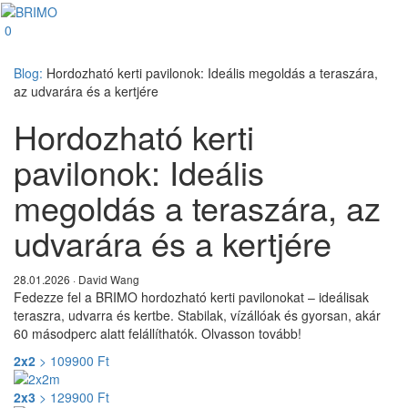
0
Blog:
Hordozható kerti pavilonok: Ideális megoldás a teraszára,
az udvarára és a kertjére
Hordozható kerti
pavilonok: Ideális
megoldás a teraszára, az
udvarára és a kertjére
28.01.2026 · David Wang
Fedezze fel a BRIMO hordozható kerti pavilonokat – ideálisak
teraszra, udvarra és kertbe. Stabilak, vízállóak és gyorsan, akár
60 másodperc alatt felállíthatók. Olvasson tovább!
2x2
>
109900
Ft
2x3
>
129900
Ft