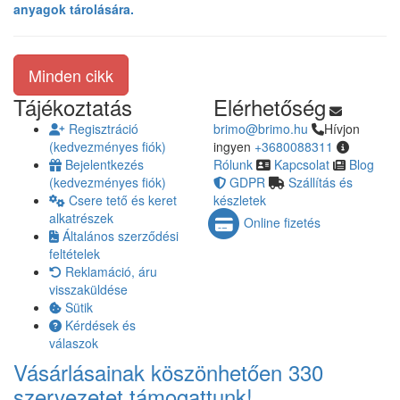
anyagok tárolására.
Minden cikk
Tájékoztatás
Elérhetőség
Regisztráció
brimo@brimo.hu
Hívjon
(kedvezményes fiók)
ingyen
+3680088311
Bejelentkezés
Rólunk
Kapcsolat
Blog
(kedvezményes fiók)
GDPR
Szállítás és
Csere tető és keret
készletek
alkatrészek
Online fizetés
Általános szerződési
feltételek
Reklamáció, áru
visszaküldése
Sütik
Kérdések és
válaszok
Vásárlásainak köszönhetően 330
szervezetet támogattunk!