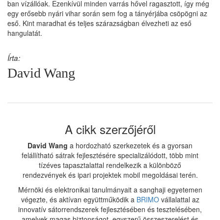
ban vízállóak. Ezenkívül minden varrás hővel ragasztott, így még
egy erősebb nyári vihar során sem fog a tányérjába csöpögni az
eső. Kint maradhat és teljes szárazságban élvezheti az eső
hangulatát.
Írta:
David Wang
A cikk szerzőjéről
David Wang
a hordozható szerkezetek és a gyorsan
felállítható sátrak fejlesztésére specializálódott, több mint
tízéves tapasztalattal rendelkezik a különböző
rendezvények és ipari projektek mobil megoldásai terén.
Mérnöki és elektronikai tanulmányait a sanghaji egyetemen
végezte, és aktívan együttműködik a
BRIMO
vállalattal az
innovatív sátorrendszerek fejlesztésében és tesztelésében,
amelyek magas biztonságot, egyszerű összeszerelést és