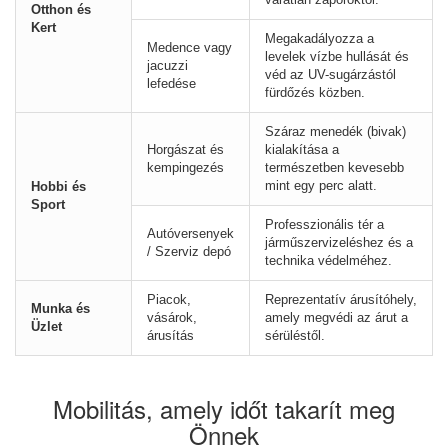
Otthon és
Kert
Megakadályozza a
Medence vagy
levelek vízbe hullását és
jacuzzi
véd az UV-sugárzástól
lefedése
fürdőzés közben.
Száraz menedék (bivak)
Horgászat és
kialakítása a
kempingezés
természetben kevesebb
mint egy perc alatt.
Hobbi és
Sport
Professzionális tér a
Autóversenyek
járműszervizeléshez és a
/ Szerviz depó
technika védelméhez.
Piacok,
Reprezentatív árusítóhely,
Munka és
vásárok,
amely megvédi az árut a
Üzlet
árusítás
sérüléstől.
Mobilitás, amely időt takarít meg
Önnek