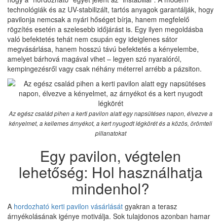
technológiák és az UV-stabilizált, tartós anyagok garantálják, hogy
pavilonja nemcsak a nyári hőséget bírja, hanem megfelelő
rögzítés esetén a szelesebb időjárást is. Egy ilyen megoldásba
való befektetés tehát nem csupán egy ideiglenes sátor
megvásárlása, hanem hosszú távú befektetés a kényelembe,
amelyet bárhová magával vihet – legyen szó nyaralóról,
kempingezésről vagy csak néhány méterrel arrébb a pázsiton.
Az egész család pihen a kerti pavilon alatt egy napsütéses napon, élvezve a
kényelmet, a kellemes árnyékot, a kert nyugodt légkörét és a közös, örömteli
pillanatokat
Egy pavilon, végtelen
lehetőség: Hol használhatja
mindenhol?
A
hordozható kerti pavilon vásárlását
gyakran a terasz
árnyékolásának igénye motiválja. Sok tulajdonos azonban hamar