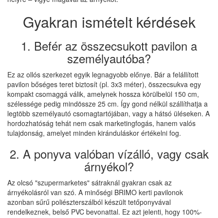
Gyakran ismételt kérdések
1. Befér az összecsukott pavilon a
személyautóba?
Ez az ollós szerkezet egyik legnagyobb előnye. Bár a felállított
pavilon bőséges teret biztosít (pl. 3x3 méter), összecsukva egy
kompakt csomaggá válik, amelynek hossza körülbelül 150 cm,
szélessége pedig mindössze 25 cm. Így gond nélkül szállíthatja a
legtöbb személyautó csomagtartójában, vagy a hátsó üléseken. A
hordozhatóság tehát nem csak marketingfogás, hanem valós
tulajdonság, amelyet minden kiránduláskor értékelni fog.
2. A ponyva valóban vízálló, vagy csak
árnyékol?
Az olcsó "szupermarketes" sátraknál gyakran csak az
árnyékolásról van szó. A minőségi BRIMO kerti pavilonok
azonban sűrű poliészterszálból készült tetőponyvával
rendelkeznek, belső PVC bevonattal. Ez azt jelenti, hogy 100%-