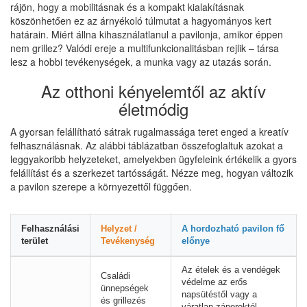
rájön, hogy a mobilitásnak és a kompakt kialakításnak
köszönhetően ez az árnyékoló túlmutat a hagyományos kert
határain. Miért állna kihasználatlanul a pavilonja, amikor éppen
nem grillez? Valódi ereje a multifunkcionalitásban rejlik – társa
lesz a hobbi tevékenységek, a munka vagy az utazás során.
Az otthoni kényelemtől az aktív
életmódig
A gyorsan felállítható sátrak rugalmassága teret enged a kreatív
felhasználásnak. Az alábbi táblázatban összefoglaltuk azokat a
leggyakoribb helyzeteket, amelyekben ügyfeleink értékelik a gyors
felállítást és a szerkezet tartósságát. Nézze meg, hogyan változik
a pavilon szerepe a környezettől függően.
Felhasználási
Helyzet /
A hordozható pavilon fő
terület
Tevékenység
előnye
Az ételek és a vendégek
Családi
védelme az erős
ünnepségek
napsütéstől vagy a
és grillezés
váratlan záporoktól.