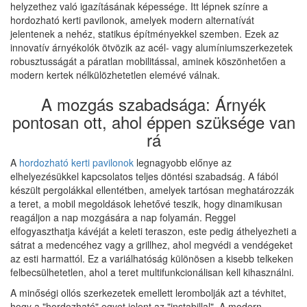
helyzethez való igazításának képessége. Itt lépnek színre a
hordozható kerti pavilonok, amelyek modern alternatívát
jelentenek a nehéz, statikus építményekkel szemben. Ezek az
innovatív árnyékolók ötvözik az acél- vagy alumíniumszerkezetek
robusztusságát a páratlan mobilitással, aminek köszönhetően a
modern kertek nélkülözhetetlen elemévé válnak.
A mozgás szabadsága: Árnyék
pontosan ott, ahol éppen szüksége van
rá
A
hordozható kerti pavilonok
legnagyobb előnye az
elhelyezésükkel kapcsolatos teljes döntési szabadság. A fából
készült pergolákkal ellentétben, amelyek tartósan meghatározzák
a teret, a mobil megoldások lehetővé teszik, hogy dinamikusan
reagáljon a nap mozgására a nap folyamán. Reggel
elfogyaszthatja kávéját a keleti teraszon, este pedig áthelyezheti a
sátrat a medencéhez vagy a grillhez, ahol megvédi a vendégeket
az esti harmattól. Ez a variálhatóság különösen a kisebb telkeken
felbecsülhetetlen, ahol a teret multifunkcionálisan kell kihasználni.
A minőségi ollós szerkezetek emellett lerombolják azt a tévhitet,
hogy a "hordozható" egyet jelent az "instabillal". A modern