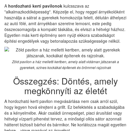
A
hordozható kerti pavilonok
kulcsszava az
"alkalmazkodóképesség". Képzelje el, hogy reggel árnyékolóként
használja a sátrat a gyerekek homokozója felett, délután áthelyezi
az autó fölé, amit árnyékban szeretne lemosni, este pedig
összecsomagolja a kompakt táskába, és elviszi a hétvégi házhoz.
Egyetlen más kerti építmény sem nyújt ekkora szabadságot
építési engedélyek vagy betonalapozás szükségessége nélkül.
Zöld pavilon a ház melletti kertben, amely alatt vidáman játszanak a
gyerekek, színes kockákat építenek és örömmel rajzolnak
Összegzés: Döntés, amely
megkönnyíti az életét
A hordozható kerti pavilon megvásárlása nem csak arról szól,
hogy legyen hová elrejteni a grillt. Ez befektetés a szabadságába
és a kényelmébe. Akár családi ünnepséget, piaci árusítást vagy
hétvégi vízparti pihenést tervez, a minőségi ollós sátor azonnali
hátteret biztosít bárhol és bármikor. Ne korlátozza magát egyetlen
helyre – vigye magával az árnyékot.